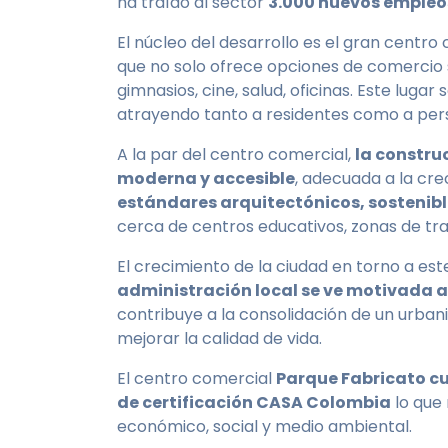
ha traído al sector
3.000 nuevos empleo
El núcleo del desarrollo es el gran cent
que no solo ofrece opciones de comercio 
gimnasios, cine, salud, oficinas. Este lugar
atrayendo tanto a residentes como a pers
A la par del centro comercial,
la constru
moderna y accesible
, adecuada a la cre
estándares arquitectónicos, sostenibl
cerca de centros educativos, zonas de tra
El crecimiento de la ciudad en torno a est
administración local se ve motivada a 
contribuye a la consolidación de un urban
mejorar la calidad de vida.
El centro comercial
Parque Fabricato cue
de certificación CASA Colombia
lo que 
económico, social y medio ambiental.