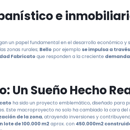
banístico e inmobiliar
gan un papel fundamental en el desarrollo económico y s
las zonas rurales;
Bello
por ejemplo
se impulsa a través
udad Fabricato
que responden a la creciente
demanda d
o: Un Sueño Hecho Re
icato
ha sido un proyecto emblemático, diseñado para 
tes. Este macroproyecto no solo ha cambiado la cara del 
zación de la zona
, atrayendo inversiones y contribuyend
n lote de 100.000 m2
aprox. con
450.000m2 construid