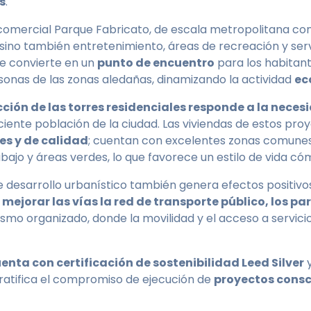
s
.
ro comercial Parque Fabricato, de escala metropolitana c
sino también entretenimiento, áreas de recreación y ser
 se convierte en un
punto de encuentro
para los habitante
onas de las zonas aledañas, dinamizando la actividad
ec
cción de las torres residenciales responde a la nece
ciente población de la ciudad. Las viviendas de estos pr
es y de calidad
; cuentan con excelentes zonas comune
bajo y áreas verdes, lo que favorece un estilo de vida có
e desarrollo urbanístico también genera efectos positivos
mejorar las vías la red de transporte público, los p
ismo organizado, donde la movilidad y el acceso a servic
nta con certificación de sostenibilidad Leed Silver
y
ratifica el compromiso de ejecución de
proyectos consc