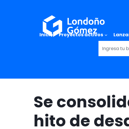
Main naviga
Inicio
Proyectos activos
Lanza
Se consoli
hito de des