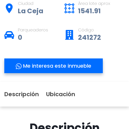
Ciudad
Área lote aprox
La Ceja
1541.91
Parqueaderos
Código
0
241272
Me interesa este inmueble
Descripción
Ubicación
Descripción