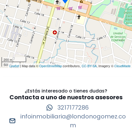
200 m
500 ft
Leaflet
| Map data ©
OpenStreetMap
contributors,
CC-BY-SA
, Imagery ©
CloudMade
¿Estás interesado o tienes dudas?
Contacta a uno de nuestros asesores
3217177286
infoinmobiliaria@londonogomez.co
m