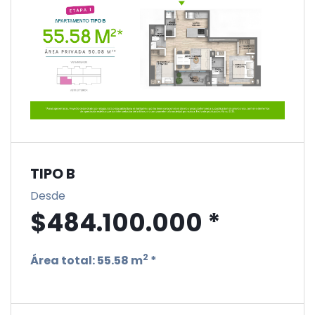
TIPO B
Desde
$484.100.000 *
2
Área total:
55.58 m
*