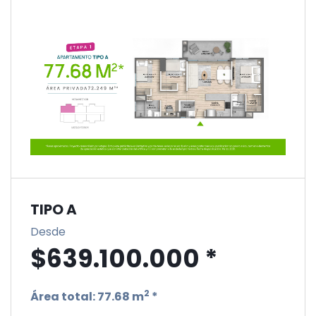
TIPO A
Desde
$639.100.000 *
2
Área total:
77.68 m
*