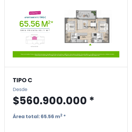
TIPO C
Desde
$560.900.000 *
2
Área total:
65.56 m
*