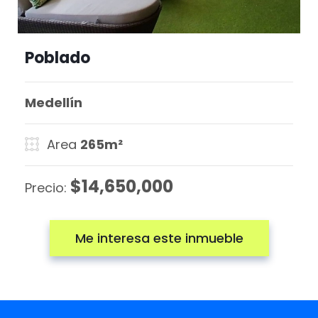
Poblado
Medellín
Area
265m²
$14,650,000
Precio:
Me interesa este inmueble