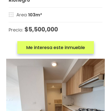
Rionegro
Area
103m²
$5,500,000
Precio:
Me interesa este inmueble