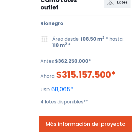
Canto Lotes
Lotes
outlet
Rionegro
2
Área desde:
108.50 m
*
hasta:
2
118 m
*
Antes
$362.250.000*
$315.157.500*
Ahora
68,065*
USD
4 lotes disponibles**
Más información del proyecto