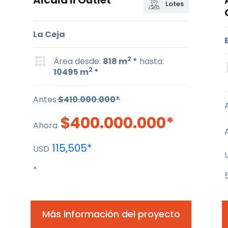
Alcalá II Outlet
Lotes
La Ceja
2
Área desde:
818 m
*
hasta:
2
10495 m
*
Antes
$410.000.000*
$400.000.000*
Ahora
115,505*
USD
*
Más información del proyecto