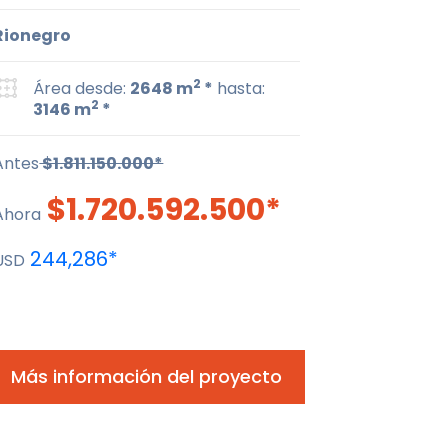
Rionegro
2
Área desde:
2648 m
*
hasta:
2
3146 m
*
Antes
$1.811.150.000*
$1.720.592.500*
Ahora
244,286*
USD
*
Más información del proyecto