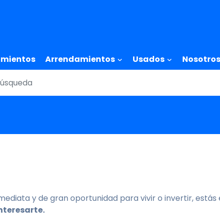
Skip
to
main
content
tion
amientos
Arrendamientos
Usados
Nosotro
diata y de gran oportunidad para vivir o invertir, estás 
nteresarte.