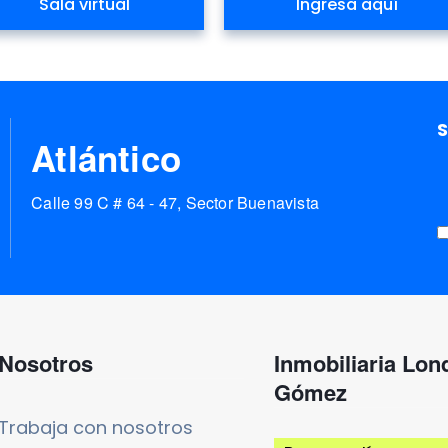
Sala virtual
Ingresa aquí
S
Atlántico
Calle 99 C # 64 - 47, Sector Buenavista
Nosotros
Inmobiliaria Lo
Gómez
Trabaja con nosotros