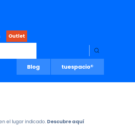
Outlet
s
Menú buscado
Blog
tuespacio®
en el lugar indicado.
Descubre aquí