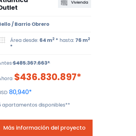
Atlántica
Vivienda
Outlet
Bello / Barrio Obrero
2
2
Área desde:
64 m
*
hasta:
76 m
*
Antes
$485.367.663*
$436.830.897*
Ahora
80,940*
USD
5 apartamentos disponibles**
Más información del proyecto