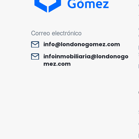
MENÚ CORREO ELECTRÓNICO
Correo electrónico
info@londonogomez.com
infoinmobiliaria@londonogo
mez.com