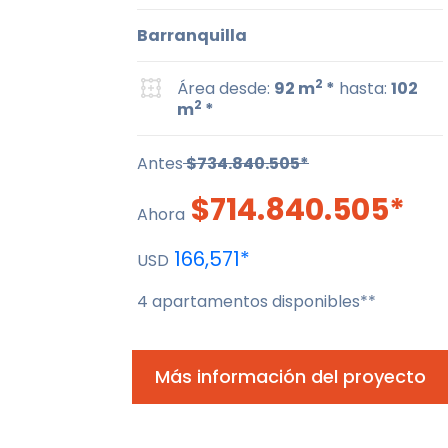
Barranquilla
2
Área desde:
92 m
*
hasta:
102
2
m
*
Antes
$734.840.505*
$714.840.505*
Ahora
166,571*
USD
4 apartamentos disponibles**
Más información del proyecto