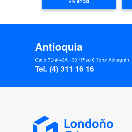
Vivienda
Antioquia
Calle 7D # 43A - 99 / Piso 8 Torre Almagrán
Tel. (4) 311 16 16