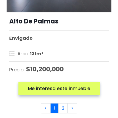
Alto De Palmas
Envigado
Area
131m²
$10,200,000
Precio:
Me interesa este inmueble
<
1
2
>