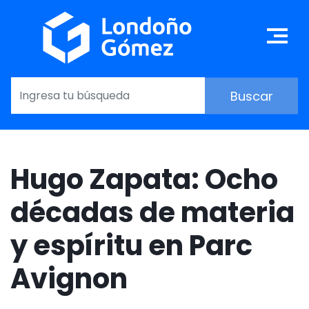
Pasar
al
Ma
contenido
principal
Hugo Zapata: Ocho
décadas de materia
y espíritu en Parc
Avignon