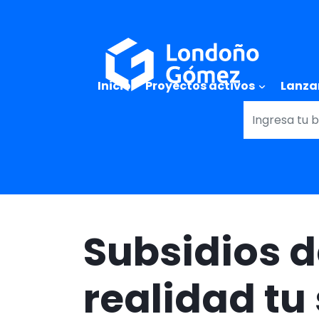
Main naviga
Inicio
Proyectos activos
Lanza
Subsidios 
realidad tu