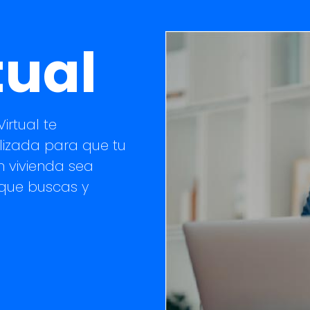
Banner
tual
irtual te
izada para que tu
n vivienda sea
 que buscas y