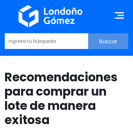
Pasar
al
Ma
contenido
principal
Recomendaciones
para comprar un
lote de manera
exitosa