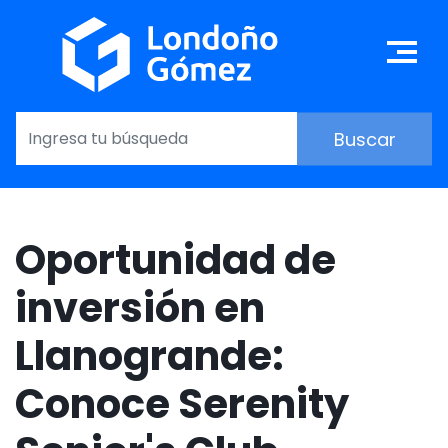
Pasar
al
Ma
contenido
principal
Oportunidad de
inversión en
Llanogrande:
Conoce Serenity