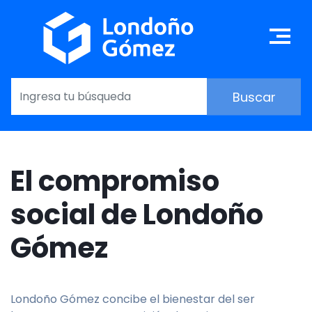
Pasar
al
Ma
contenido
principal
El compromiso
social de Londoño
Gómez
Londoño Gómez concibe el bienestar del ser