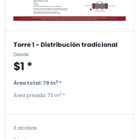
Torre 1 - Distribución tradicional
Desde
$1 *
2
Área total:
79 m
*
2
Área privada:
73 m
*
3 alcobas