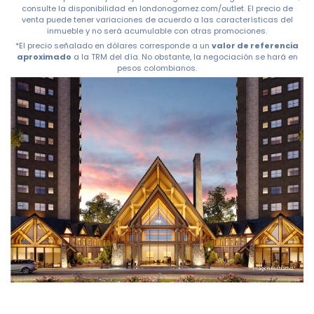
consulte la disponibilidad en londonogomez.com/outlet. El precio de
venta puede tener variaciones de acuerdo a las características del
inmueble y no será acumulable con otras promociones.
*El precio señalado en dólares corresponde a un
valor de referencia
aproximado
a la TRM del día. No obstante, la negociación se hará en
pesos colombianos.