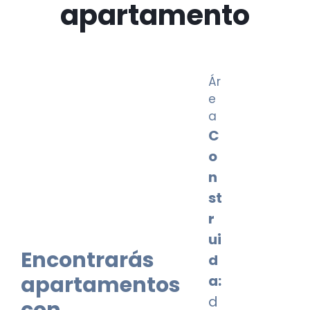
apartamento
Ár
e
a
C
o
n
st
r
ui
Encontrarás
d
apartamentos
a:
d
con