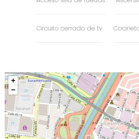
Acceso silla de ruedas
Ascens
Circuito cerrado de tv
Cocinet
+
−