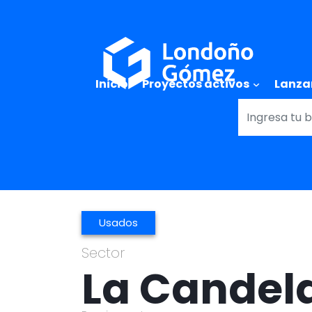
Main naviga
Inicio
Proyectos activos
Lanza
Usados
Sector
La Candel