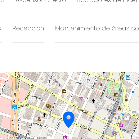
or
Ascensor Directo
Rociadores de Incen
a
Recepción
Mantenimiento de áreas c