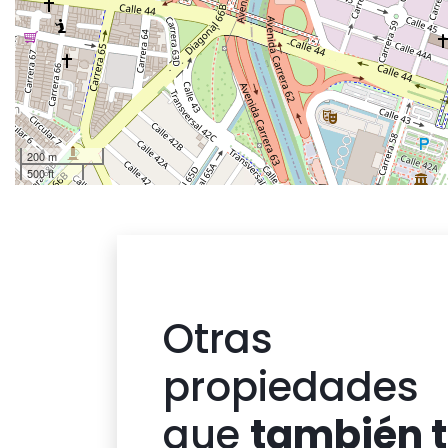
200 m
500 ft
Otras
propiedades
que
también 