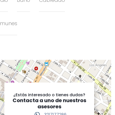
dio
Baño
Cableado
omunes
¿Estás interesado o tienes dudas?
Contacta a uno de nuestros
asesores
3217177286