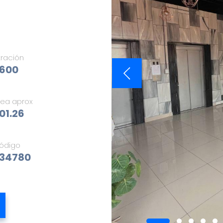
tración
.600
rea aprox
01.26
ódigo
34780