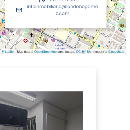
infoinmobiliaria@londonogome
z.com
Leaflet
| Map data ©
OpenStreetMap
contributors,
CC-BY-SA
, Imagery ©
CloudMade