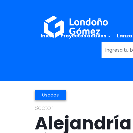
Main naviga
Inicio
Proyectos activos
Lanza
Usados
Sector
Alejandría