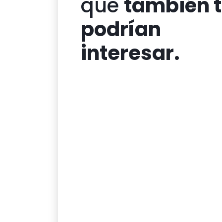
que
también 
podrían
interesar.