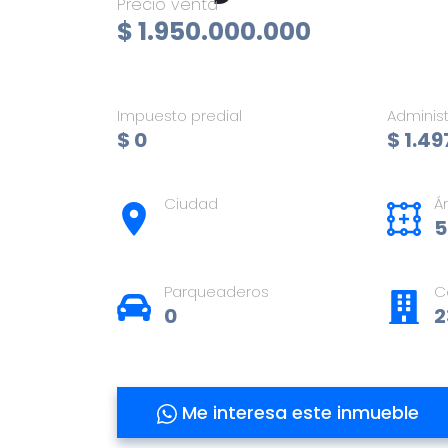
Precio venta
$ 1.950.000.000
Impuesto predial
Adminis
$ 0
$ 1.4
Ciudad
Á
5
Parqueaderos
C
0
2
Me interesa este inmueble