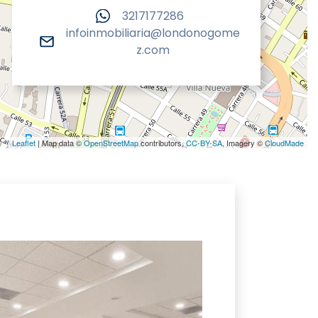
3217177286
infoinmobiliaria@londonogome
z.com
Leaflet
| Map data ©
OpenStreetMap
contributors,
CC-BY-SA
, Imagery ©
CloudMade