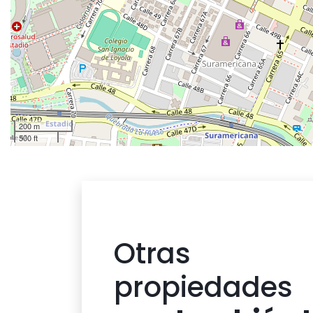
200 m
500 ft
Otras
propiedades