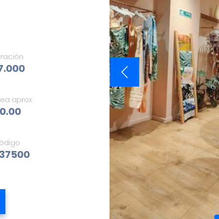
tración
97.000
rea aprox
0.00
ódigo
37500