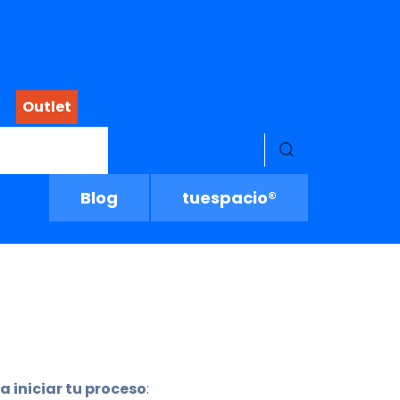
Outlet
Menú buscado
Blog
tuespacio®
a iniciar tu proceso
: