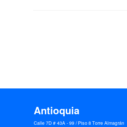
Antioquia
Calle 7D # 43A - 99 / Piso 8 Torre Almagrán