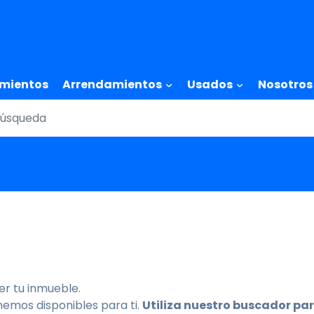
Pasar
al
contenido
principal
tion
mientos
Arrendamientos
Usados
Nosotros
r tu inmueble.
nemos disponibles para ti.
Utiliza nuestro buscador par