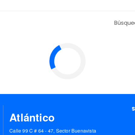
Búsque
S
Atlántico
Calle 99 C # 64 - 47, Sector Buenavista