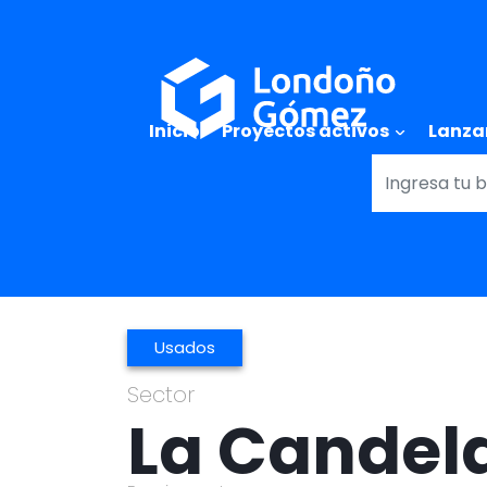
Main naviga
Inicio
Proyectos activos
Lanza
Usados
Sector
La Candel