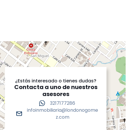
¿Estás interesado o tienes dudas?
Contacta a uno de nuestros
asesores
3217177286
infoinmobiliaria@londonogome
z.com