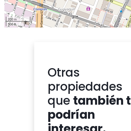
200 m
500 ft
Otras
propiedades
que
también 
podrían
interesar.