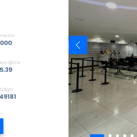
tración
.000
rea aprox
5.39
ódigo
49181