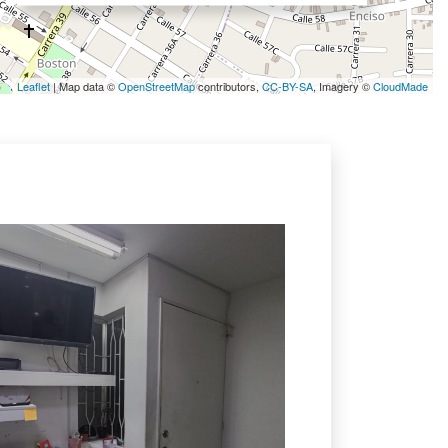
Leaflet
| Map data ©
OpenStreetMap
contributors,
CC-BY-SA
, Imagery ©
CloudMade