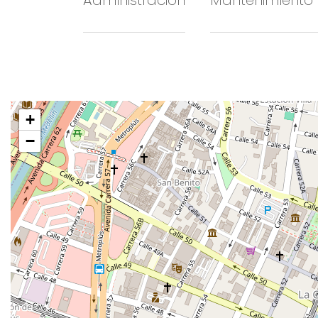
Administración
Mantenimiento
+
−