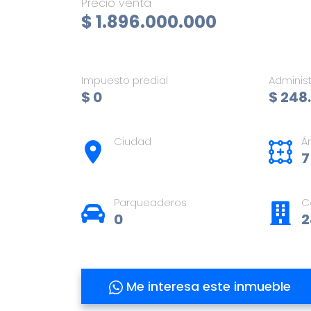
Precio venta
$ 1.896.000.000
Impuesto predial
Adminis
$ 0
$ 248
Ciudad
Á
7
Parqueaderos
C
0
2
Me interesa este inmueble