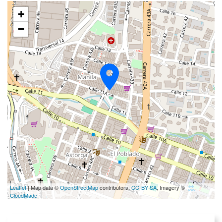
+
−
200 m
Leaflet
| Map data ©
OpenStreetMap
contributors,
CC-BY-SA
, Imagery ©
500 ft
CloudMade