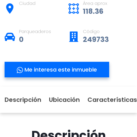
Ciudad
Área aprox
118.36
Parqueaderos
Código
0
249733
Me interesa este inmueble
Descripción
Ubicación
Características
Descripción