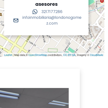
asesores
3217177286
infoinmobiliaria@londonogome
z.com
Leaflet
| Map data ©
OpenStreetMap
contributors,
CC-BY-SA
, Imagery ©
CloudMade