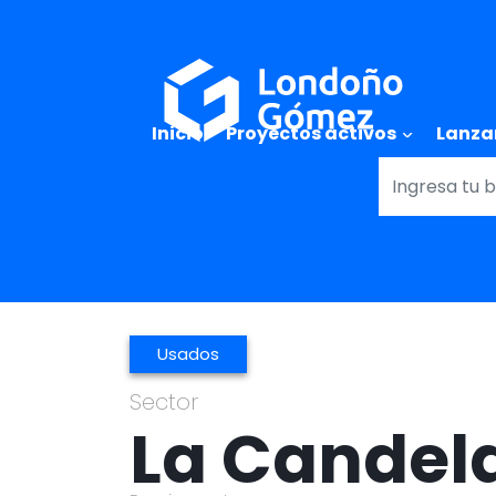
Main naviga
Inicio
Proyectos activos
Lanza
Usados
Sector
La Candel