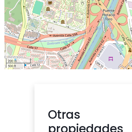
200 m
500 ft
Otras
propiedades