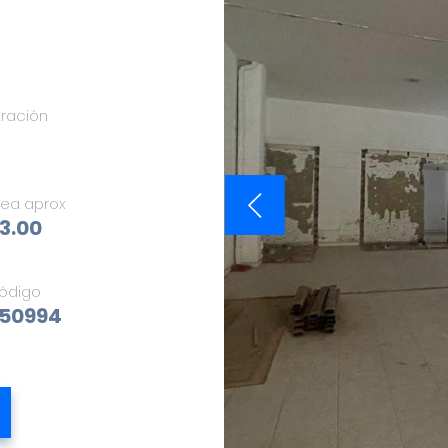
tración
rea aprox
3.00
ódigo
50994