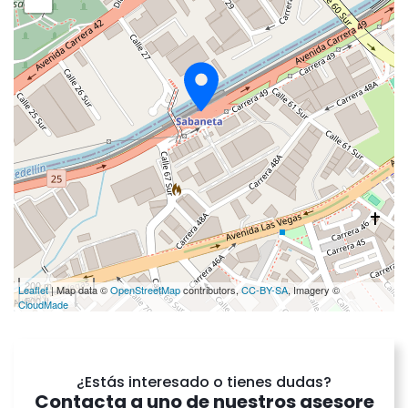
200 m
Leaflet
| Map data ©
OpenStreetMap
contributors,
CC-BY-SA
, Imagery ©
500 ft
CloudMade
¿Estás interesado o tienes dudas?
Contacta a uno de nuestros asesore