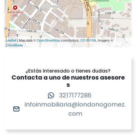
200 m
Leaflet
| Map data ©
OpenStreetMap
contributors,
CC-BY-SA
, Imagery ©
500 ft
CloudMade
¿Estás interesado o tienes dudas?
Contacta a uno de nuestros asesore
s
3217177286
infoinmobiliaria@londonogomez.
com