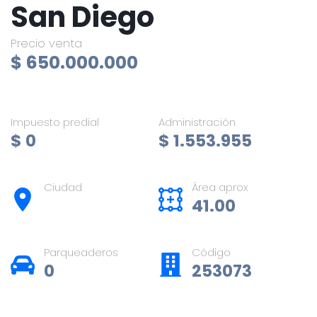
San Diego
Precio venta
$ 650.000.000
Impuesto predial
Administración
$ 0
$ 1.553.955
Ciudad
Área aprox
41.00
Parqueaderos
Código
0
253073