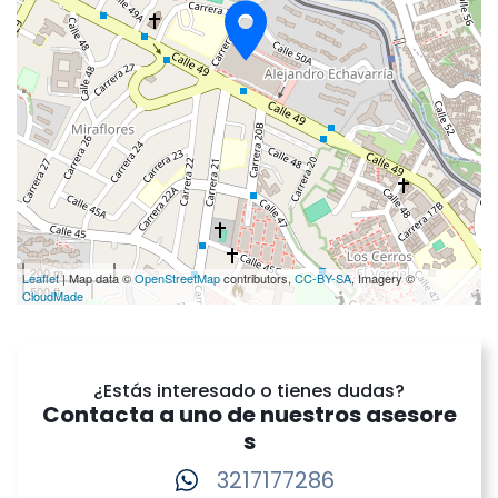
200 m
Leaflet
| Map data ©
OpenStreetMap
contributors,
CC-BY-SA
, Imagery ©
500 ft
CloudMade
¿Estás interesado o tienes dudas?
Contacta a uno de nuestros asesore
s
3217177286