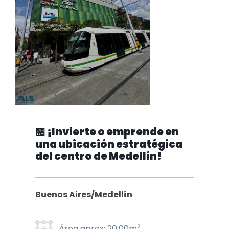
🏪 ¡Invierte o emprende en
una ubicación estratégica
del centro de Medellín!
Buenos Aires/Medellín
2
Área aprox: 20.00m