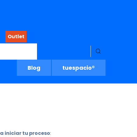
Outlet
Menú buscado
Blog
tuespacio®
a iniciar tu proceso
: