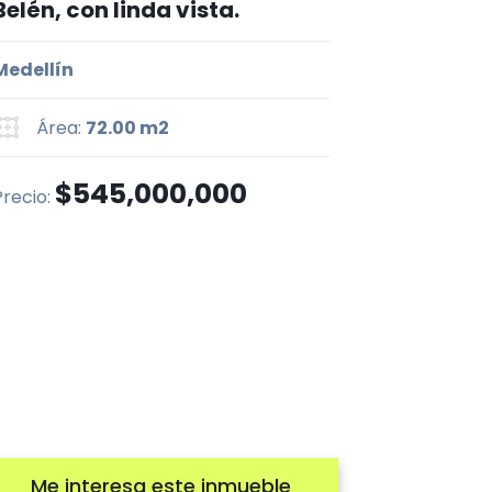
Belén, con linda vista.
Medellín
Área:
72.00 m2
$545,000,000
Precio:
Me interesa este inmueble