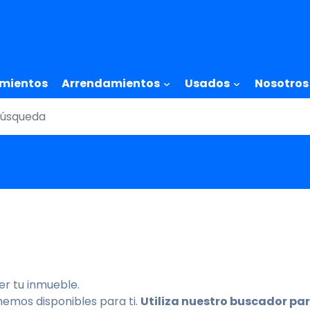
Pasar
al
contenido
principal
tion
mientos
Arrendamientos
Usados
Nosotros
r tu inmueble.
nemos disponibles para ti.
Utiliza nuestro buscador par