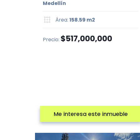
Medellín
Área:
158.59 m2
$517,000,000
Precio:
Me interesa este inmueble