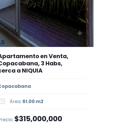
Apartamento en Venta,
Copacabana, 3 Habs,
cerca a NIQUIA
Copacabana
Área:
61.00 m2
$315,000,000
Precio: