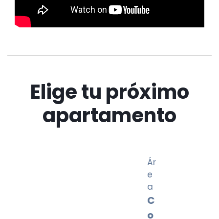
Elige tu próximo
apartamento
Ár
e
a
C
o