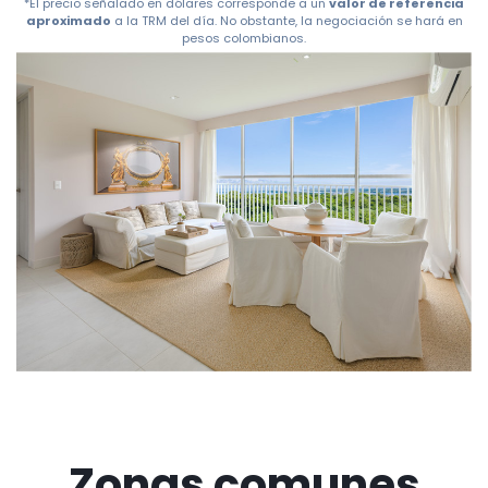
*El precio señalado en dólares corresponde a un
valor de referencia
aproximado
a la TRM del día. No obstante, la negociación se hará en
pesos colombianos.
Zonas comunes