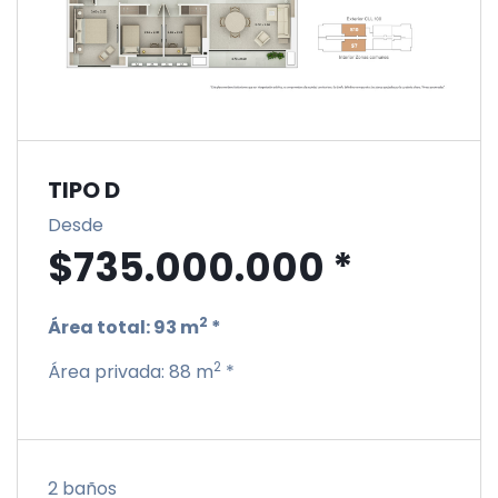
TIPO D
Desde
$735.000.000 *
2
Área total:
93 m
*
2
Área privada:
88 m
*
2 baños