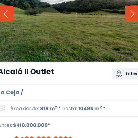
Alcalá II Outlet
Lotes
La Ceja /
2
2
Área desde:
818 m
*
hasta:
10495 m
*
Antes
$410.000.000*