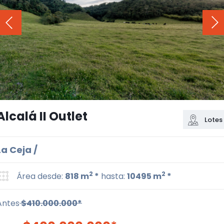
Alcalá II Outlet
Lotes
La Ceja /
2
2
Área desde:
818 m
*
hasta:
10495 m
*
Antes
$410.000.000*